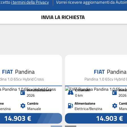
ccetto
i termini della Privacy
Vorrei ricevere aggiornamenti da Autoi
INVIA LA RICHIESTA
FIAT
Pandina
FIAT
Pandina
ina 1.0 65cv Hybrid Cross
Pandina 1.0 65cv Hybrid 
Immatricolazione
Chilometri
Immat
2026
0 km
2026
one
Cambio
Alimentazione
Camb
Benzina
Manuale
Elettrica/Benzina
Manu
14.903 €
14.903 €