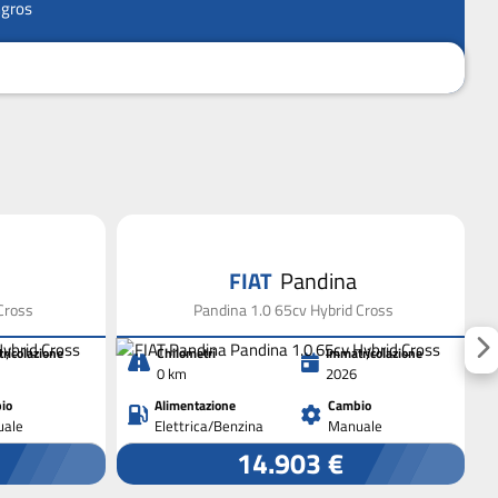
ngros
FIAT
Pandina
Cross
Pandina 1.0 65cv Hybrid Cross
ricolazione
Chilometri
Immatricolazione
0 km
2026
io
Alimentazione
Cambio
ale
Elettrica/Benzina
Manuale
14.903 €