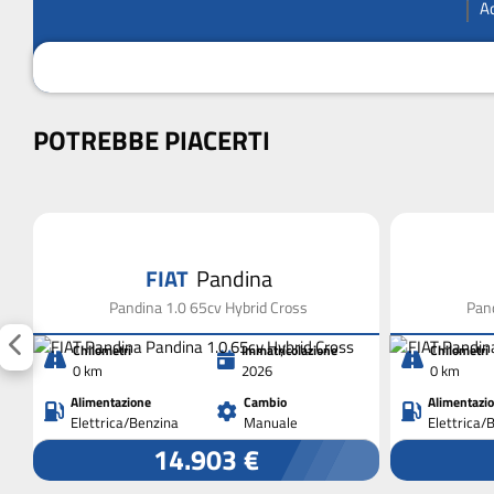
A
POTREBBE PIACERTI
FIAT
Pandina
Pandina 1.0 65cv Hybrid Cross
Pand
Chilometri
Immatricolazione
Chilometri
0 km
2026
0 km
Alimentazione
Cambio
Alimentazi
Elettrica/Benzina
Manuale
Elettrica/
14.903 €