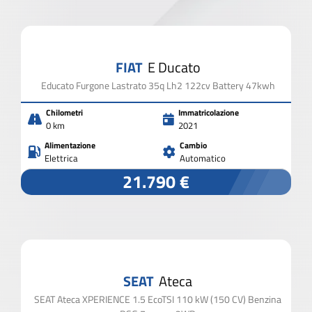
2.000 VEICOLI IN PRONTA CONSEGNA
FIAT
E Ducato
CHIUDI I FILTRI
Educato Furgone Lastrato 35q Lh2 122cv Battery 47kwh
Chilometri
Immatricolazione
0 km
2021
Alimentazione
Cambio
Elettrica
Automatico
21.790 €
SEAT
Ateca
SEAT Ateca XPERIENCE 1.5 EcoTSI 110 kW (150 CV) Benzina