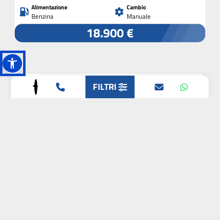
Alimentazione
Cambio
Benzina
Manuale
18.900 €
FILTRI
CITROEN
C5 X
eat8
Chilometri
Immatricolazione
0 km
2025
Alimentazione
Cambio
Elettrica/Benzina
Automatico
39.900 €