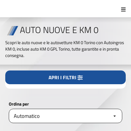
Tipologia
Tutto
Nuovo/KM0
Usato
AUTO NUOVE E KM 0
Marca
Scopri le auto nuove e le autovetture KM 0 Torino con Autoingros
KM 0, incluse auto KM 0 GPL Torino, tutte garantite e in pronta
consegna.
Modello
APRI I FILTRI
CERCA NEL NOSTRO PARCO AUTO
Alimentazione
Ordina per
APRI I FILTRI
AVANZATI