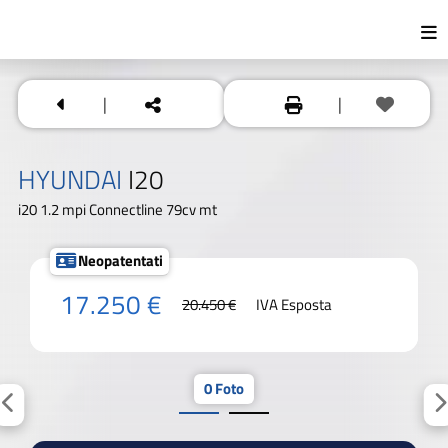
|
|
HYUNDAI
I20
i20 1.2 mpi Connectline 79cv mt
Neopatentati
17.250 €
20.450 €
IVA Esposta
0 Foto