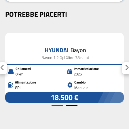
POTREBBE PIACERTI
HYUNDAI
Bayon
Bayon 1.2 Gpl Xline 78cv mt
Chilometri
Immatricolazione
0 km
2025
Alimentazione
Cambio
GPL
Manuale
18.500 €