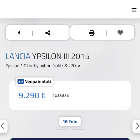
|
|
LANCIA
YPSILON III 2015
Ypsilon 1.0 firefly hybrid Gold s&s 70cv
Neopatentati
9.290 €
16.050 €
16 Foto