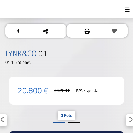
|
|
LYNK&CO
01
01 1.5 td phev
20.800 €
40.700 €
IVA Esposta
0 Foto