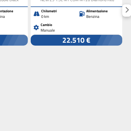
ntazione
Chilometri
Alimentazione
ina
0 km
Benzina
Cambio
Manuale
22.510 €