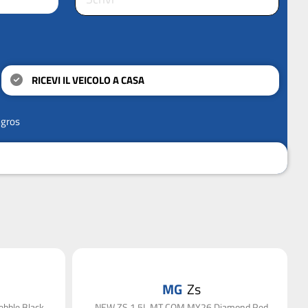
RICEVI IL VEICOLO A CASA
ngros
MG
Zs
bble Black
NEW ZS 1.5L MT COM MY26 Diamond Red