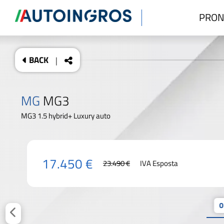
PRON
BACK
|
MG
MG3
MG3 1.5 hybrid+ Luxury auto
17.450 €
23.490 €
IVA Esposta
0