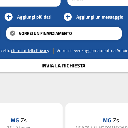
Aggiungi più dati
Aggiungi un messaggio
VORREI UN FINANZIAMENTO
ccetto
i termini della Privacy
Vorrei ricevere aggiornamenti da Autoi
INVIA LA RICHIESTA
MG
Zs
MG
Zs
ZS 1.0 Luxury
NEW ZS 1.5L MT COM MY26 Pe