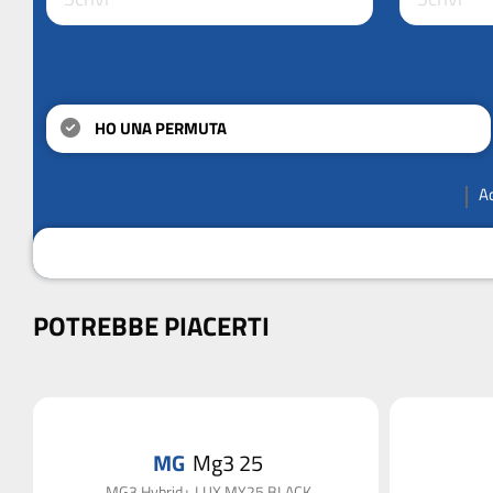
HO UNA PERMUTA
A
POTREBBE PIACERTI
MG
Mg3 25
MG3 Hybrid+ LUX MY25 BLACK