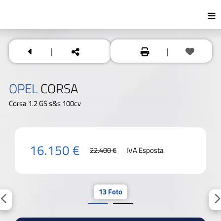
|
|
OPEL
CORSA
Corsa 1.2 GS s&s 100cv
16.150 €
22.400 €
IVA Esposta
13 Foto