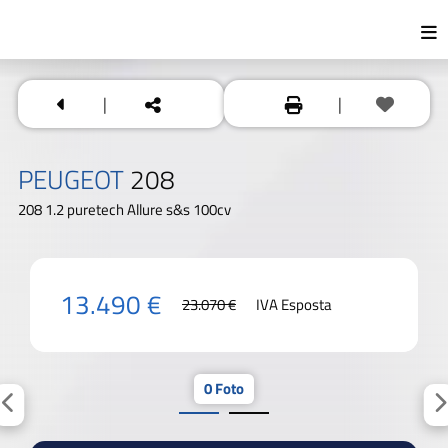
|
|
PEUGEOT
208
208 1.2 puretech Allure s&s 100cv
13.490 €
23.070 €
IVA Esposta
0 Foto