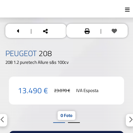
|
|
PEUGEOT
208
208 1.2 puretech Allure s&s 100cv
13.490 €
23.070 €
IVA Esposta
0 Foto