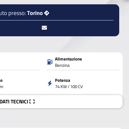
uto presso:
Torino
Alimentazione
Benzina
no
Potenza
um
74 KW / 100 CV
 DATI
TECNICI