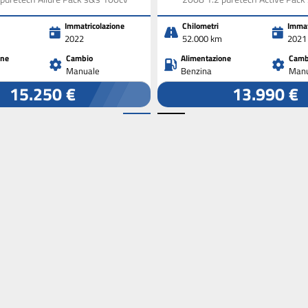
Immatricolazione
Chilometri
Immat
2022
52.000 km
2021
one
Cambio
Alimentazione
Camb
Manuale
Benzina
Manu
15.250 €
13.990 €