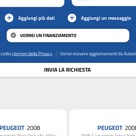
Aggiungi più dati
Aggiungi un messaggio
VORREI UN FINANZIAMENTO
ccetto
i termini della Privacy
Vorrei ricevere aggiornamenti da Autoi
INVIA LA RICHIESTA
PEUGEOT
2008
PEUGEOT
200
puretech Allure Pack s&s 100cv
2008 1.2 puretech Active Pac