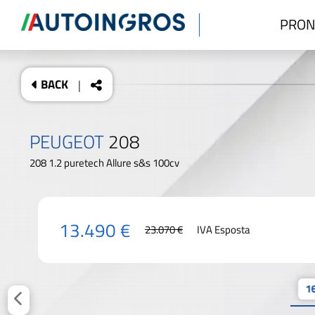
PRON
BACK
|
PEUGEOT
208
208 1.2 puretech Allure s&s 100cv
13.490 €
23.070 €
IVA Esposta
16