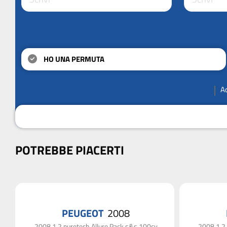
HO UNA PERMUTA
A
POTREBBE PIACERTI
PEUGEOT
2008
2008 1.2 puretech Allure Pack s&s 100cv
2008 1.2 