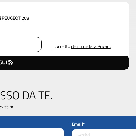
 di PEUGEOT 208
Accetto
i termini della Privacy
GUI
SSO DA TE.
evissimi
Email*