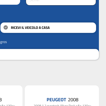
RICEVI IL VEICOLO A CASA
ngros
8
PEUGEOT
2008
k s&s 130cv
2008 1.2 puretech Allure Pack s&s 130cv