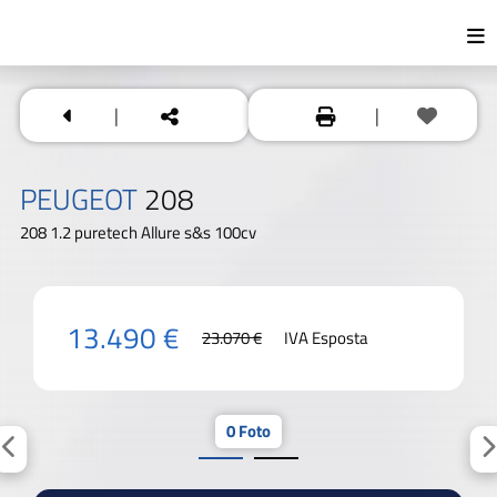
|
|
PEUGEOT
208
208 1.2 puretech Allure s&s 100cv
13.490 €
23.070 €
IVA Esposta
0 Foto