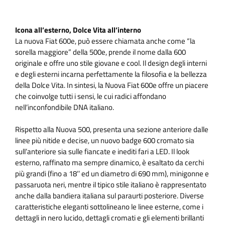
Icona all’esterno, Dolce Vita all’interno
La nuova Fiat 600e, può essere chiamata anche come “la
sorella maggiore” della 500e, prende il nome dalla 600
originale e offre uno stile giovane e cool. Il design degli interni
e degli esterni incarna perfettamente la filosofia e la bellezza
della Dolce Vita. In sintesi, la Nuova Fiat 600e offre un piacere
che coinvolge tutti i sensi, le cui radici affondano
nell’inconfondibile DNA italiano.
Rispetto alla Nuova 500, presenta una sezione anteriore dalle
linee più nitide e decise, un nuovo badge 600 cromato sia
sull’anteriore sia sulle fiancate e inediti fari a LED. Il look
esterno, raffinato ma sempre dinamico, è esaltato da cerchi
più grandi (fino a 18’’ ed un diametro di 690 mm), minigonne e
passaruota neri, mentre il tipico stile italiano è rappresentato
anche dalla bandiera italiana sul paraurti posteriore. Diverse
caratteristiche eleganti sottolineano le linee esterne, come i
dettagli in nero lucido, dettagli cromati e gli elementi brillanti