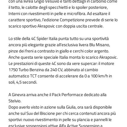
con una livrea Grigio Vesuvio e tanti dettagli in carbonio come
il tetto, le calotte degli specchietti e lo spoiler posteriore,
Interni con rivestimenti in pelle e microfibra. Ad esaltare il
carattere sportivo, l’edizione Competizione prevede di serie lo
scarico sportivo Akrapovic con doppia uscita centrale.
Lo stile della 4C Spider Italia punta tutto su una sportività
ancora più elegante grazie all’esclusiva livera Blu Misano,
pinze dei freni a contrasto in giallo e cerchi color argento.
Anche questa serie speciale Italia monta lo scarico Akrapovic.
Le prestazioni di queste 4C sono da vere supercar: il motore
1750 Turbo Benzina da 240 CV, abbinato al cambio
automatico TCT consente di accelerare da 0 a 100 km/h in
soli, 4,5 secondi.
A Ginevra arriva anche il Pack Performace dedicato alla
Stelvio.
Dopo averlo visto in azione sulla Giulia, ora sarà disponibile
anche sul Suv del Biscione per chi cerca contenuti ancora più
sportivi: nuovo rivestimento in pelle su plancia e pannelli le
esclusive sospensioni attive Alfa Active Suspension a