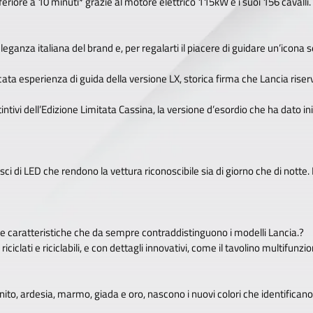
iore a 10 minuti* grazie al motore elettrico 115kW e i suoi 156 cavalli.
leganza italiana del brand e, per regalarti il piacere di guidare un’icona
ticata esperienza di guida della versione LX, storica firma che Lancia riserv
istintivi dell’Edizione Limitata Cassina, la versione d’esordio che ha dato in
 fasci di LED che rendono la vettura riconoscibile sia di giorno che di notte
le caratteristiche che da sempre contraddistinguono i modelli Lancia.?
 riciclati e riciclabili, e con dettagli innovativi, come il tavolino multifunzi
ranito, ardesia, marmo, giada e oro, nascono i nuovi colori che identificano