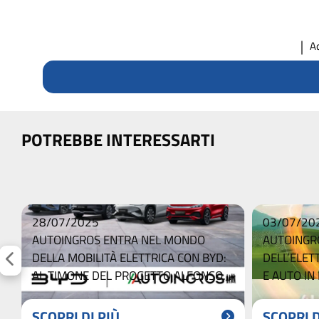
A
POTREBBE INTERESSARTI
28/07/2025
03/07/20
AUTOINGROS ENTRA NEL MONDO
AUTOINGRO
DELLA MOBILITÀ ELETTRICA CON BYD:
DELL’ELET
AL TIMONE DEL PROGETTO ALFONSO
E AUTO I
PEPE
SCOPRI DI PIÙ
SCOPRI D