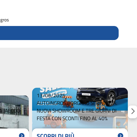
ngros
13/06/2025
AUTOINGROS BORGARO SI RINNOVA:
 JAECOO
NUOVI SHOWROOM E TRE GIORNI DI
A
FESTA CON SCONTI FINO AL 40%
SCOPRI DI PIÙ