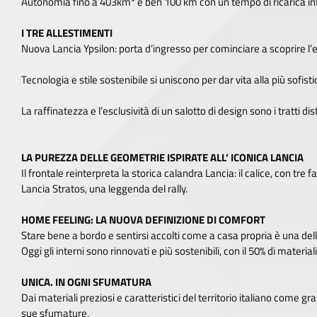
Autonomia fino a 403km* e ben 100 km con un tempo di ricarica infer
I TRE ALLESTIMENTI
Nuova Lancia Ypsilon: porta d’ingresso per cominciare a scoprire l’e
Tecnologia e stile sostenibile si uniscono per dar vita alla più sofis
La raffinatezza e l’esclusività di un salotto di design sono i tratti d
LA PUREZZA DELLE GEOMETRIE ISPIRATE ALL’ ICONICA LANCIA
Il frontale reinterpreta la storica calandra Lancia: il calice, con tre
Lancia Stratos, una leggenda del rally.
HOME FEELING: LA NUOVA DEFINIZIONE DI COMFORT
Stare bene a bordo e sentirsi accolti come a casa propria è una del
Oggi gli interni sono rinnovati e più sostenibili, con il 50% di materiali
UNICA. IN OGNI SFUMATURA
Dai materiali preziosi e caratteristici del territorio italiano come g
sue sfumature.