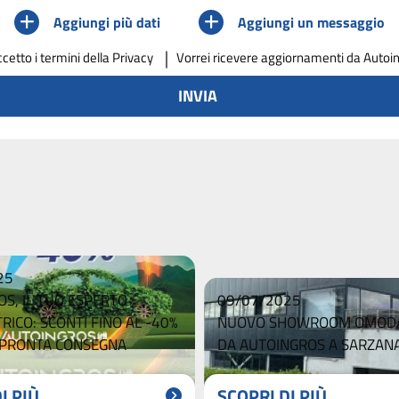
Aggiungi più dati
Aggiungi un messaggio
ccetto
i termini della Privacy
Vorrei ricevere aggiornamenti da Autoi
INVIA
25
S, IL TUO ESPERTO
09/07/2025
TRICO: SCONTI FINO AL -40%
NUOVO SHOWROOM OMODA
N PRONTA CONSEGNA
DA AUTOINGROS A SARZAN
I PIÙ
SCOPRI DI PIÙ