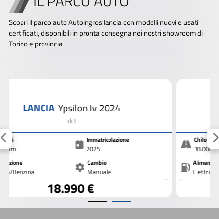
IL PARCO AUTO
Scopri il parco auto Autoingros lancia con modelli nuovi e usati
certificati, disponibili in pronta consegna nei nostri showroom di
Torino e provincia
LANCIA
Ypsilon
Ypsilon 1.0 firefly hybrid Silver s&s 70cv
Chilometri
Immatricolazione
38.000 km
2023
Alimentazione
Cambio
Elettrica/Benzina
Manuale
11.800 €