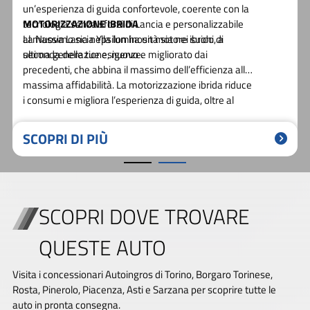
un’icona senza tempo.
alla più sofisticata esperienza di guida della versione
LX, storica firma che Lancia riserva fin dal 1966, agli
allestimenti più preziosi del marchio.
La raffinatezza e l’esclusività di un salotto di design
sono i tratti distintivi dell’Edizione Limitata Cassina, la
versione d’esordio che ha dato inizio alla nuova Era
del brand.
SCOPRI DI PIÙ
SCOPRI DOVE TROVARE
QUESTE AUTO
Visita i concessionari Autoingros di Torino, Borgaro Torinese,
Rosta, Pinerolo, Piacenza, Asti e Sarzana per scoprire tutte le
auto in pronta consegna.