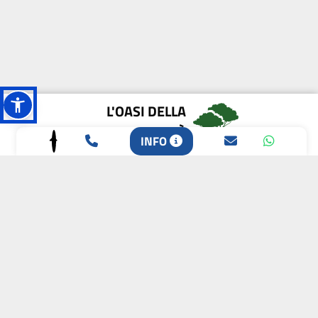
L'OASI DELLA
BIODIVERSITÀ
INFO
CAMPIONE DELLA
CRESCITA 2024