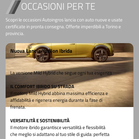
OCCASIONI PER TE
Scopri le occasioni Autoingros lancia con auto nuove e usate
certificate in pronta consegna. Offerte imperdibili a Torino e
provincia.
Nuova Lancia Ypsilon Elettrica
Nasce Nuova Lancia Ypsilon. L’ eleganza
italiana è tutta da riscoprire
LA PUREZZA DELLE GEOMETRIE ISPIRATA DALLE
ICONE LANCIA
Il frontale reinterpreta la storica calandra Lancia: il