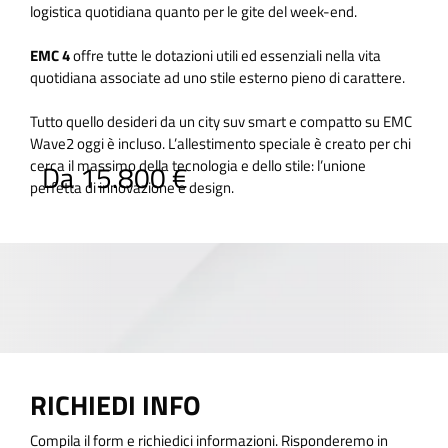
logistica quotidiana quanto per le gite del week-end.
EMC 4
offre tutte le dotazioni utili ed essenziali nella vita
quotidiana associate ad uno stile esterno pieno di carattere.
Tutto quello desideri da un city suv smart e compatto su EMC
Wave2 oggi è incluso. L’allestimento speciale è creato per chi
cerca il massimo della tecnologia e dello stile: l’unione
Da 15.800 €
perfetta di innovazione e design.
RICHIEDI INFO
Compila il form e richiedici informazioni. Risponderemo in