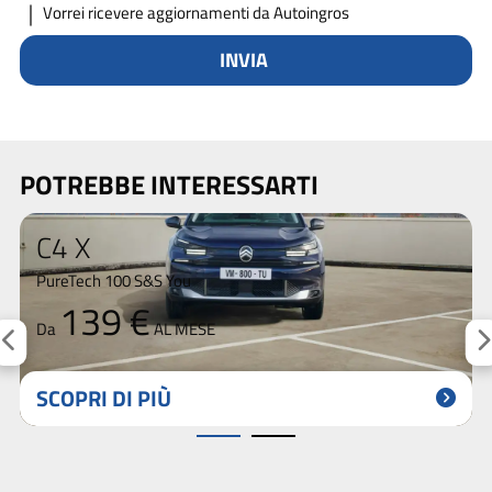
Vorrei ricevere aggiornamenti da Autoingros
INVIA
POTREBBE INTERESSARTI
C4 X
PureTech 100 S&S You
139 €
Da
AL MESE
SCOPRI DI PIÙ