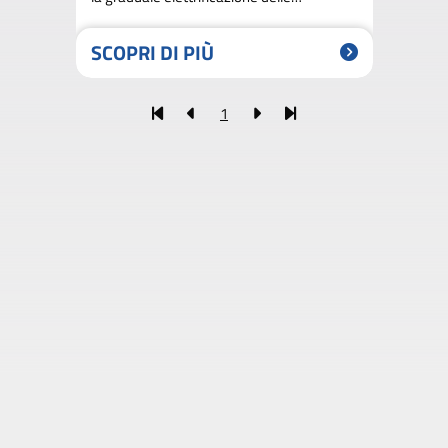
auto è destinata a cambiare
radicalmente la mobilità su strada
SCOPRI DI PIÙ
1