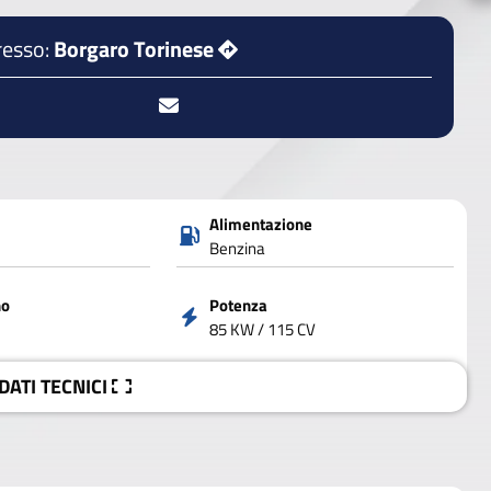
resso:
Borgaro Torinese
Alimentazione
Benzina
no
Potenza
85 KW / 115 CV
 DATI
TECNICI