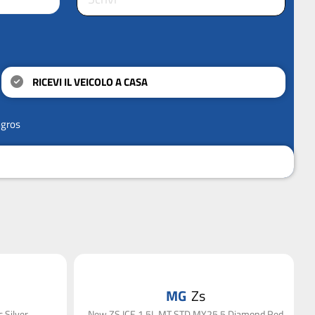
RICEVI IL VEICOLO A CASA
ngros
MG
Zs
Silver
New ZS ICE 1.5L MT STD MY25.5 Diamond Red