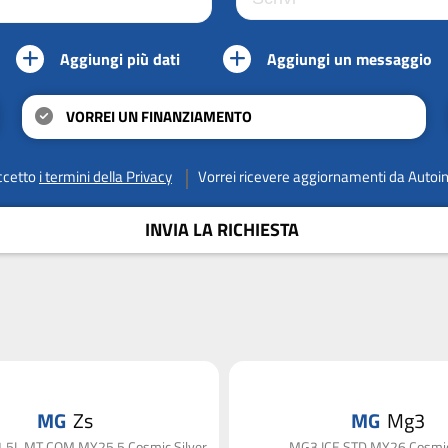
Aggiungi più dati
Aggiungi un messaggio
VORREI UN FINANZIAMENTO
ccetto
i termini della Privacy
Vorrei ricevere aggiornamenti da Autoi
INVIA LA RICHIESTA
MG
Zs
MG
Mg3
1.5L MT COM MY25.5 Cosmic Silver
MG3 ICE STD MY26 Cosmic 