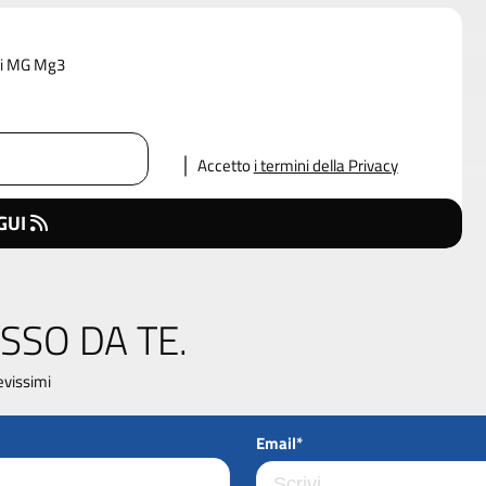
 di MG Mg3
Accetto
i termini della Privacy
GUI
SSO DA TE.
evissimi
Email*