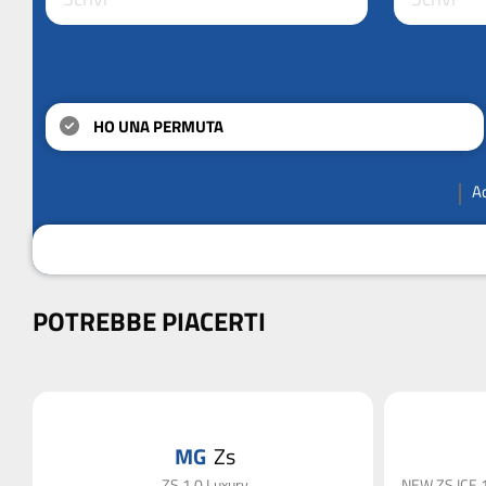
HO UNA PERMUTA
A
POTREBBE PIACERTI
MG
Zs
ZS 1.0 Luxury
NEW ZS ICE 