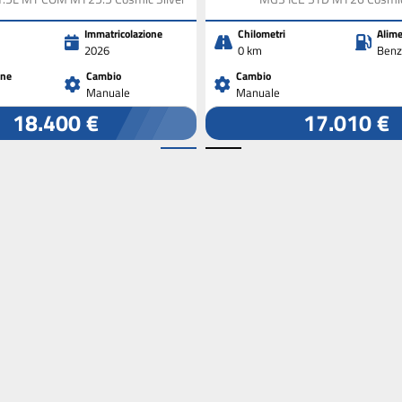
Immatricolazione
Chilometri
Alime
2026
0 km
Benz
one
Cambio
Cambio
Manuale
Manuale
18.400 €
17.010 €