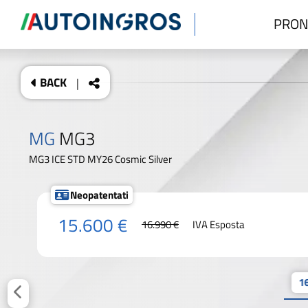
PRON
BACK
|
MG
MG3
MG3 ICE STD MY26 Cosmic Silver
Neopatentati
15.600 €
16.990 €
IVA Esposta
16