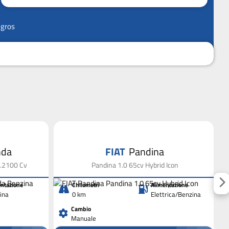
ngros
nda
FIAT
Pandina
1.2100 Cv
Pandina 1.0 65cv Hybrid Icon
ntazione
Chilometri
Alimentazione
ina
0 km
Elettrica/Benzina
Cambio
Manuale