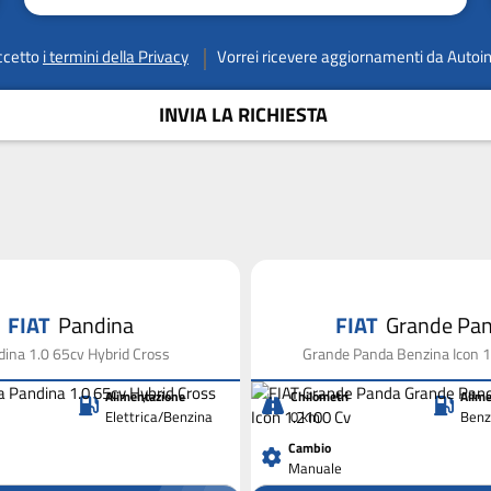
ccetto
i termini della Privacy
Vorrei ricevere aggiornamenti da Autoi
INVIA LA RICHIESTA
FIAT
Pandina
FIAT
Grande Pa
ina 1.0 65cv Hybrid Cross
Grande Panda Benzina Icon 
Alimentazione
Chilometri
Alime
Elettrica/Benzina
0 km
Benz
Cambio
Manuale