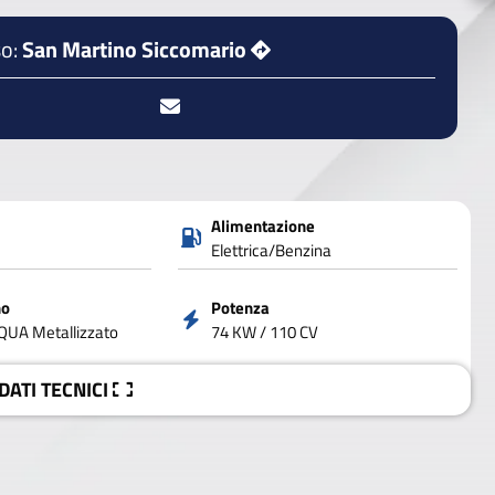
o:
San Martino Siccomario
Alimentazione
Elettrica/Benzina
no
Potenza
UA Metallizzato
74 KW / 110 CV
 DATI
TECNICI