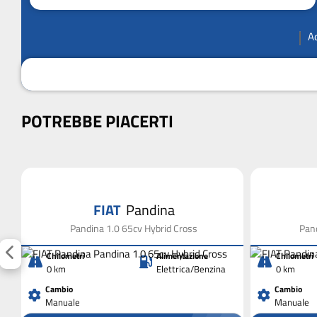
A
POTREBBE PIACERTI
FIAT
Pandina
Pandina 1.0 65cv Hybrid Cross
Pand
Chilometri
Alimentazione
Chilometri
0 km
Elettrica/Benzina
0 km
Cambio
Cambio
Manuale
Manuale