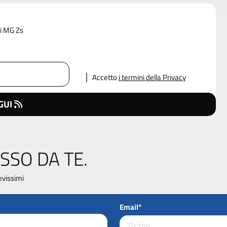
di MG Zs
Accetto
i termini della Privacy
GUI
SSO DA TE.
evissimi
Email*