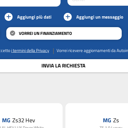
Aggiungi più dati
Aggiungi un messaggio
VORREI UN FINANZIAMENTO
ccetto
i termini della Privacy
Vorrei ricevere aggiornamenti da Autoi
INVIA LA RICHIESTA
MG
Zs32 Hev
MG
Zs
1.5L HEV LUX Dover White
ZS 1.0 Luxury