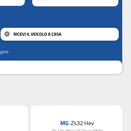
RICEVI IL VEICOLO A CASA
ngros
MG
Zs32 Hev
ZS 1.5L HEV LUX Dover White