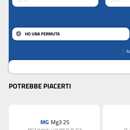
HO UNA PERMUTA
A
POTREBBE PIACERTI
MG
Mg3 25
MG3 Hybrid+ LUX MY25 BLACK
ZS 