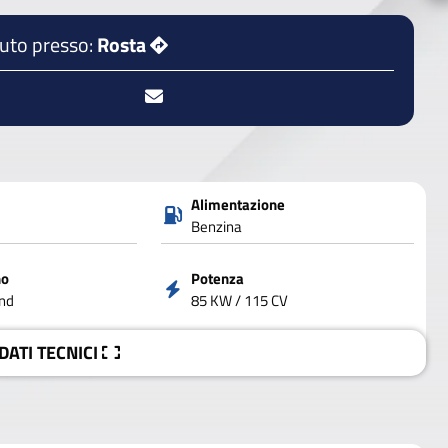
auto presso:
Rosta
Alimentazione
Benzina
no
Potenza
nd
85 KW / 115 CV
 DATI
TECNICI