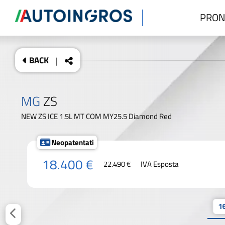
PRON
BACK
|
MG
ZS
NEW ZS ICE 1.5L MT COM MY25.5 Diamond Red
Neopatentati
18.400 €
22.490 €
IVA Esposta
16