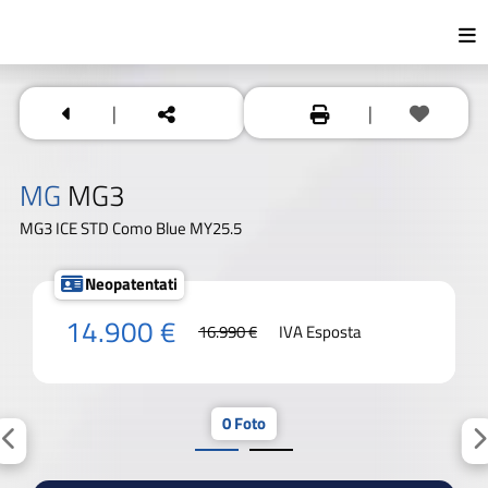
|
|
MG
MG3
MG3 ICE STD Como Blue MY25.5
Neopatentati
14.900 €
16.990 €
IVA Esposta
0 Foto