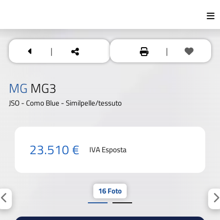
|
|
MG
MG3
JSO - Como Blue - Similpelle/tessuto
23.510 €
IVA Esposta
16 Foto