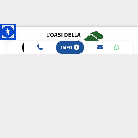
L'OASI DELLA
BIODIVERSITÀ
INFO
CAMPIONE DELLA
CRESCITA 2024