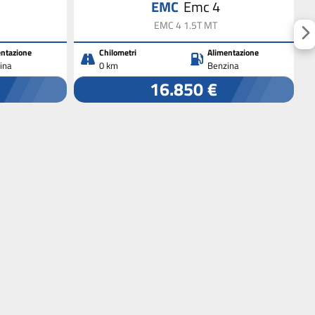
EMC
Emc 4
EMC 4 1.5T MT
ntazione
Chilometri
Alimentazione
ina
0 km
Benzina
16.850 €