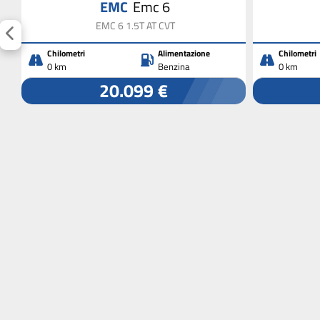
EMC
Emc 6
EMC 6 1.5T AT CVT
Chilometri
Alimentazione
Chilometri
0 km
Benzina
0 km
20.099 €