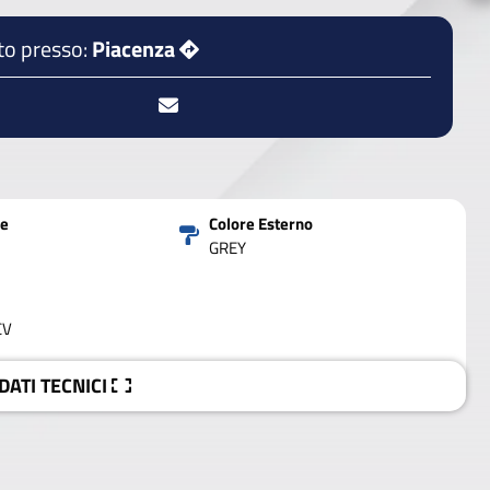
to presso:
Piacenza
ne
Colore Esterno
GREY
CV
 DATI
TECNICI