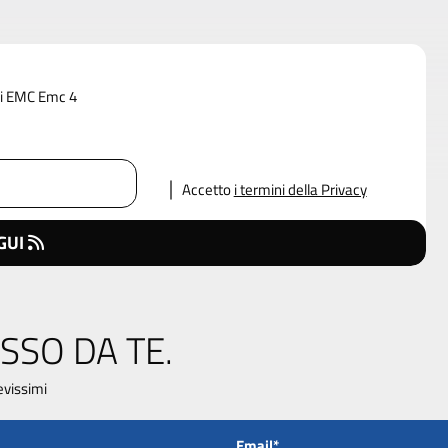
 di EMC Emc 4
Accetto
i termini della Privacy
GUI
SSO DA TE.
evissimi
Email*