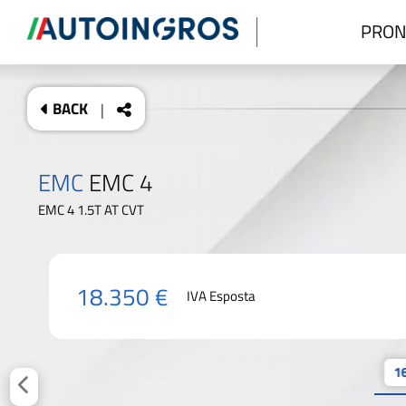
PRON
BACK
|
EMC
EMC 4
EMC 4 1.5T AT CVT
18.350 €
IVA Esposta
16