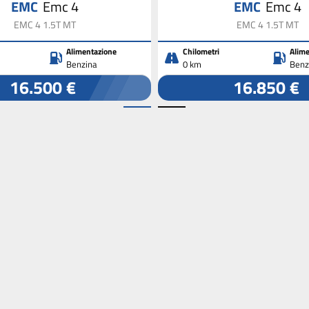
EMC
Emc 4
EMC
Emc 4
EMC 4 1.5T MT
EMC 4 1.5T MT
Alimentazione
Chilometri
Alime
Benzina
0 km
Benz
16.500 €
16.850 €