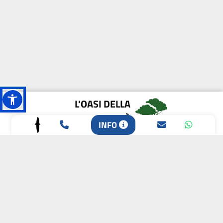
L'OASI DELLA
BIODIVERSITÀ
INFO
CAMPIONE DELLA
CRESCITA 2024