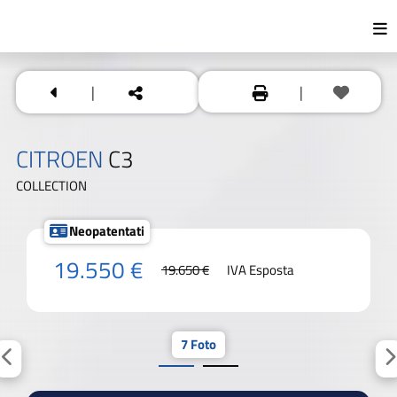
|
|
CITROEN
C3
COLLECTION
Neopatentati
19.550 €
19.650 €
IVA Esposta
7 Foto