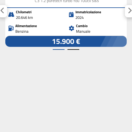
C3 1.2 puretech turbo You 100cv s&s
Chilometri
Immatricolazione
20.646 km
2024
Alimentazione
Cambio
Benzina
Manuale
15.900 €