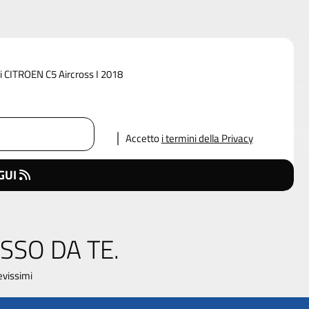
di CITROEN C5 Aircross I 2018
Accetto
i termini della Privacy
GUI
SSO DA TE.
evissimi