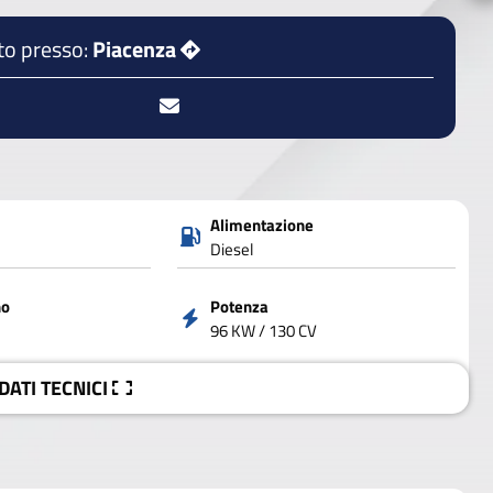
to presso:
Piacenza
Alimentazione
Diesel
no
Potenza
96 KW / 130 CV
 DATI
TECNICI