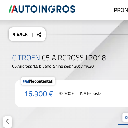
PRON
BACK
|
CITROEN
C5 AIRCROSS I 2018
C5 Aircross 1.5 bluehdi Shine s&s 130cv my20
Neopatentati
16.900 €
33.900 €
IVA Esposta
0