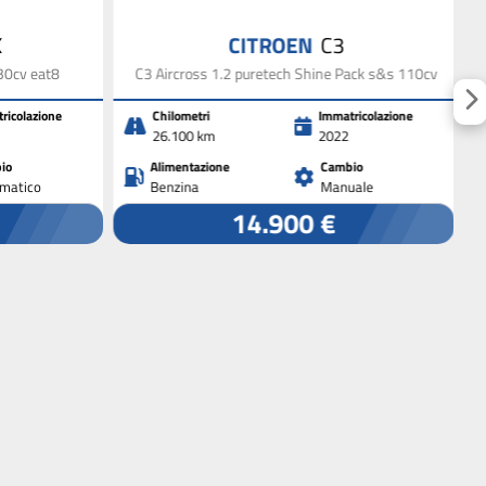
X
CITROEN
C3
30cv eat8
C3 Aircross 1.2 puretech Shine Pack s&s 110cv
ricolazione
Chilometri
Immatricolazione
26.100 km
2022
io
Alimentazione
Cambio
matico
Benzina
Manuale
14.900 €