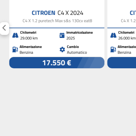
CITROEN
C4 X 2024
C
C4 X 1.2 puretech Max s&s 130cv eat8
C4 X 1.
Chilometri
Immatricolazione
Chilometri
29.000 km
2025
26.000 km
Alimentazione
Cambio
Alimentazi
Benzina
Automatico
Benzina
17.550 €