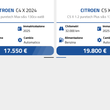
ITROEN
C4 X 2024
CITROEN
C5 
2 puretech Max s&s 130cv eat8
C5 X 1.2 puretech Plus s&s 1
Immatricolazione
Chilometri
Immat
2025
32.000 km
2025
one
Cambio
Alimentazione
Camb
Automatico
Benzina
Auto
17.550 €
19.800 €