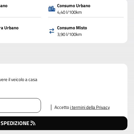
bano
Consumo Urbano
4,40 l/100km
ra Urbano
Consumo Misto
3,90 l/100km
vere il veicolo a casa
Accetto
i termini della Privacy
 SPEDIZIONE