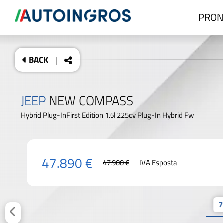
PRON
BACK
|
JEEP
NEW COMPASS
Hybrid Plug-InFirst Edition 1.6l 225cv Plug-In Hybrid Fw
47.890 €
47.900 €
IVA Esposta
7