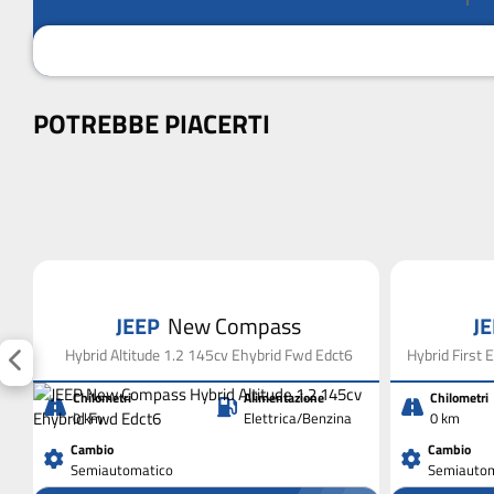
POTREBBE PIACERTI
JEEP
New Compass
J
2
Hybrid Altitude 1.2 145cv Ehybrid Fwd Edct6
Hybrid First 
Chilometri
Alimentazione
Chilometri
0 km
Elettrica/Benzina
0 km
Cambio
Cambio
Semiautomatico
Semiautom