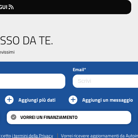
GUI
SSO DA TE.
evissimi
Email*
Aggiungi più dati
Aggiungi un messaggio
VORREI UN FINANZIAMENTO
ccetto
i termini della Privacy
Vorrei ricevere aggiornamenti da Autoi