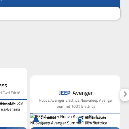
ass
JEEP
Avenger
id Fwd Edct6
Nuova Avenger Elettrica NuovaJeep Avenger
ntazione
Summit 100% Elettrica
trica/Benzina
Chilometri
Alimentazione
0 km
Elettrica