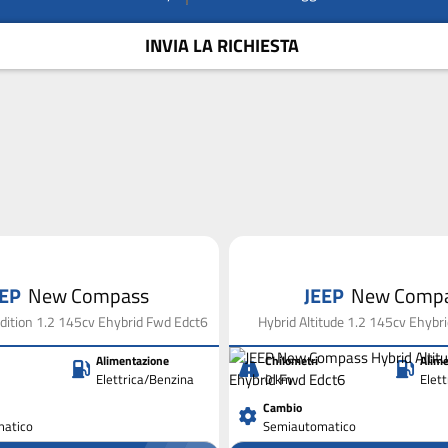
INVIA LA RICHIESTA
EEP
New Compass
JEEP
New Comp
Edition 1.2 145cv Ehybrid Fwd Edct6
Hybrid Altitude 1.2 145cv Ehybr
Alimentazione
Chilometri
Alime
Elettrica/Benzina
0 km
Elet
Cambio
atico
Semiautomatico