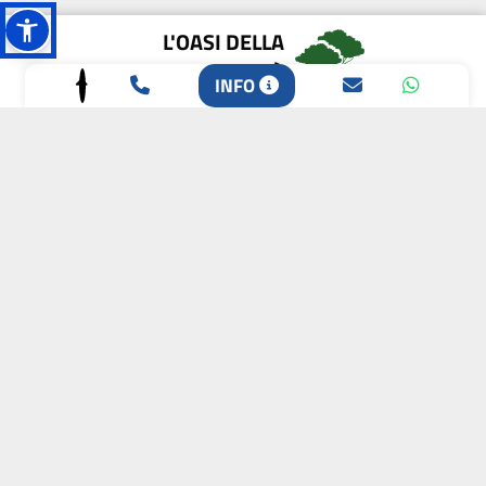
L'OASI DELLA
BIODIVERSITÀ
INFO
CAMPIONE DELLA
CRESCITA 2024