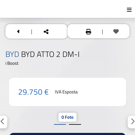
|
|
BYD
BYD ATTO 2 DM-I
i Boost
29.750 €
IVA Esposta
0 Foto