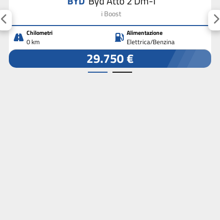
BYD
Byd Atto 2 Dm-I
i Boost
Chilometri
Alimentazione
0 km
Elettrica/Benzina
29.750 €