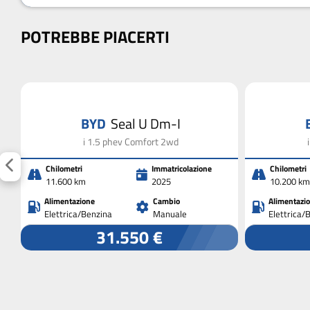
POTREBBE PIACERTI
BYD
Seal U Dm-I
i 1.5 phev Comfort 2wd
Chilometri
Immatricolazione
Chilometri
11.600 km
2025
10.200 km
Alimentazione
Cambio
Alimentazi
Elettrica/Benzina
Manuale
Elettrica/
31.550 €