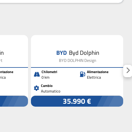
in
BYD
Byd Dolphin
rt
BYD DOLPHIN Design
ntazione
Chilometri
Alimentazione
rica
0 km
Elettrica
Cambio
Automatico
35.990 €