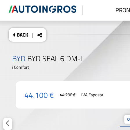
PRON
BACK
|
BYD
BYD SEAL 6 DM-I
i Comfort
44.100 €
44.200 €
IVA Esposta
0