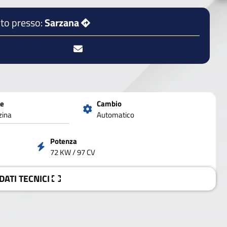
to presso:
Sarzana
ne
Cambio
zina
Automatico
Potenza
72 KW / 97 CV
 DATI
TECNICI