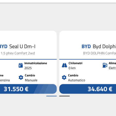
BYD
Seal U Dm-I
BYD
Byd Dolph
i 1.5 phev Comfort 2wd
BYD DOLPHIN Comfo
Immatricolazione
Chilometri
Alime
2025
0 km
Elett
one
Cambio
Cambio
Benzina
Manuale
Automatico
31.550 €
34.640 €