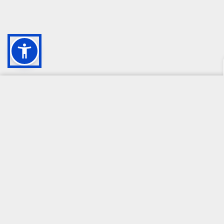
CAMPIONE DELLA CRESCITA 2024
Per i prodotti assicurativi, ferma restando la possibilità di rivolgersi 
- inoltrare reclamo per iscritto all’intermediario all’indirizzo
servizio
- presentare ricorso all’Arbitro Assicurativo, qualora non dovesse rit