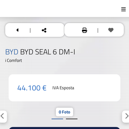
|
|
BYD
BYD SEAL 6 DM-I
i Comfort
44.100 €
IVA Esposta
0 Foto