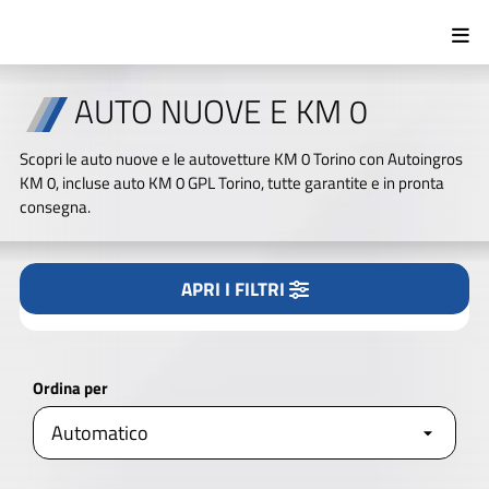
Tipologia
Tutto
Nuovo/KM0
Usato
AUTO NUOVE E KM 0
Marca
Scopri le auto nuove e le autovetture KM 0 Torino con Autoingros
KM 0, incluse auto KM 0 GPL Torino, tutte garantite e in pronta
consegna.
Modello
APRI I FILTRI
CERCA NEL NOSTRO PARCO AUTO
Alimentazione
Ordina per
APRI I FILTRI
AVANZATI