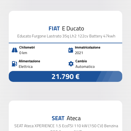
2.000 VEICOLI IN PRONTA CONSEGNA
FIAT
E Ducato
CHIUDI I FILTRI
Educato Furgone Lastrato 35q Lh2 122cv Battery 47kwh
Chilometri
Immatricolazione
0 km
2021
Alimentazione
Cambio
Elettrica
Automatico
21.790 €
SEAT
Ateca
SEAT Ateca XPERIENCE 1.5 EcoTSI 110 kW (150 CV) Benzina