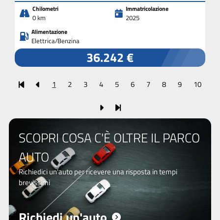
Chilometri
Immatricolazione
0 km
2025
Alimentazione
Elettrica/Benzina
36.242 €
1
2
3
4
5
6
7
8
9
10
SCOPRI COSA C'È OLTRE IL PARCO
AUTO
Richiedici un'auto per ricevere una risposta in tempi
brevissimi
Richiedi un'auto