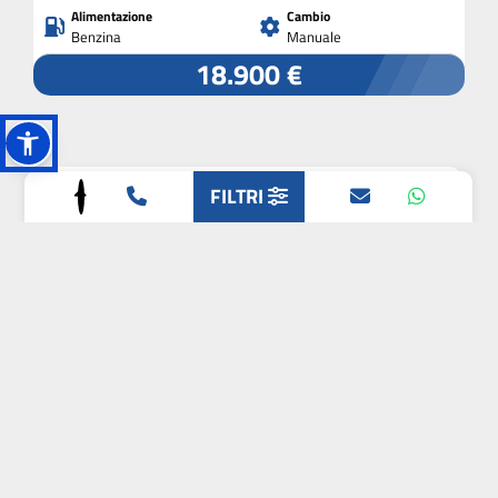
Alimentazione
Cambio
Benzina
Manuale
18.900 €
FILTRI
CITROEN
C5 X
eat8
Chilometri
Immatricolazione
0 km
2025
Alimentazione
Cambio
Elettrica/Benzina
Automatico
39.900 €