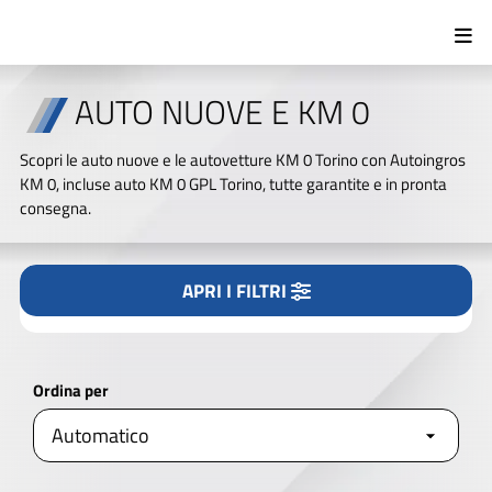
Tipologia
Tutto
Nuovo/KM0
Usato
AUTO NUOVE E KM 0
Marca
Scopri le auto nuove e le autovetture KM 0 Torino con Autoingros
KM 0, incluse auto KM 0 GPL Torino, tutte garantite e in pronta
consegna.
Modello
APRI I FILTRI
CERCA NEL NOSTRO PARCO AUTO
Alimentazione
Ordina per
APRI I FILTRI
AVANZATI