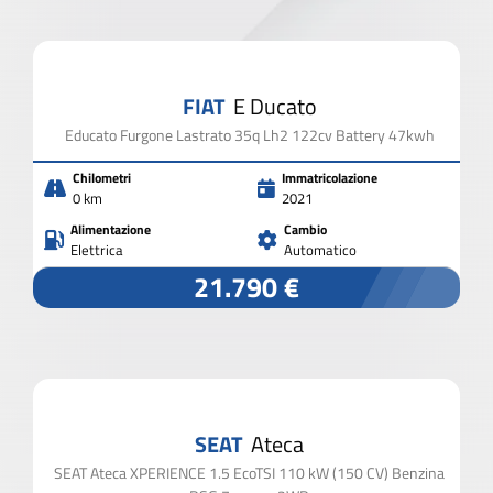
2.000 VEICOLI IN PRONTA CONSEGNA
FIAT
E Ducato
CHIUDI I FILTRI
Educato Furgone Lastrato 35q Lh2 122cv Battery 47kwh
Chilometri
Immatricolazione
0 km
2021
Alimentazione
Cambio
Elettrica
Automatico
21.790 €
SEAT
Ateca
SEAT Ateca XPERIENCE 1.5 EcoTSI 110 kW (150 CV) Benzina