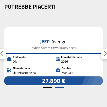
POTREBBE PIACERTI
JEEP
Avenger
hybrid Summit fwd 100cv edct6
Chilometri
Immatricolazione
0 km
2026
Alimentazione
Cambio
Elettrica/Benzina
Manuale
27.890 €