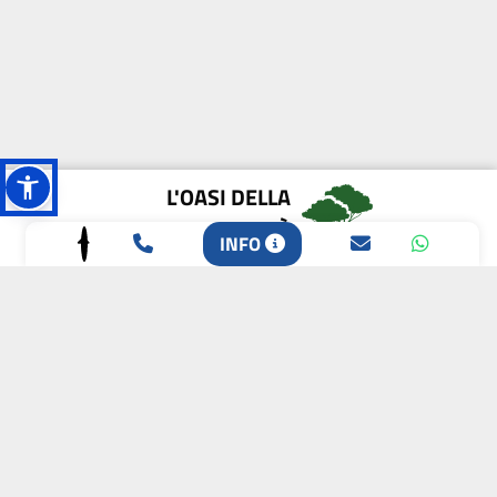
L'OASI DELLA
BIODIVERSITÀ
INFO
CAMPIONE DELLA
CRESCITA 2024