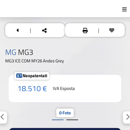
|
|
MG
MG3
MG3 ICE COM MY26 Andes Grey
Neopatentati
18.510 €
IVA Esposta
0 Foto