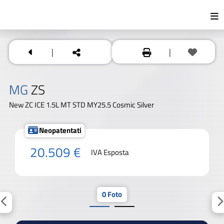
|
|
MG
ZS
New ZC ICE 1.5L MT STD MY25.5 Cosmic Silver
Neopatentati
20.509 €
IVA Esposta
0 Foto