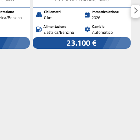
ntazione
Chilometri
Immatricolazione
trica/Benzina
0 km
2026
Alimentazione
Cambio
Elettrica/Benzina
Automatico
23.100 €