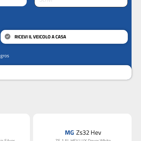
RICEVI IL VEICOLO A CASA
ngros
MG
Zs32 Hev
c Silver
ZS 1.5L HEV LUX Dover White