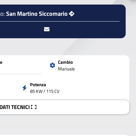
o:
San Martino Siccomario
ne
Cambio
Manuale
Potenza
85 KW / 115 CV
 DATI
TECNICI