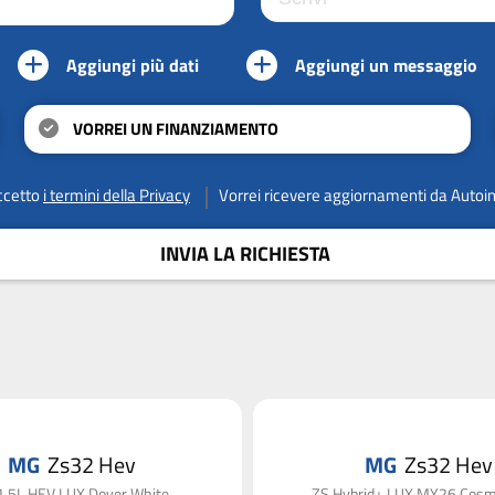
Aggiungi più dati
Aggiungi un messaggio
VORREI UN FINANZIAMENTO
ccetto
i termini della Privacy
Vorrei ricevere aggiornamenti da Autoi
INVIA LA RICHIESTA
MG
Zs32 Hev
MG
Zs32 Hev
1.5L HEV LUX Dover White
ZS Hybrid+ LUX MY26 Cosmi