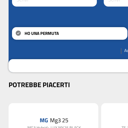
HO UNA PERMUTA
A
POTREBBE PIACERTI
MG
Mg3 25
er
MG3 Hybrid+ LUX MY25 BLACK
ZS 