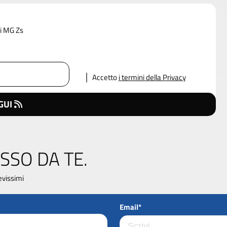
di MG Zs
Accetto
i termini della Privacy
GUI
SSO DA TE.
evissimi
Email*