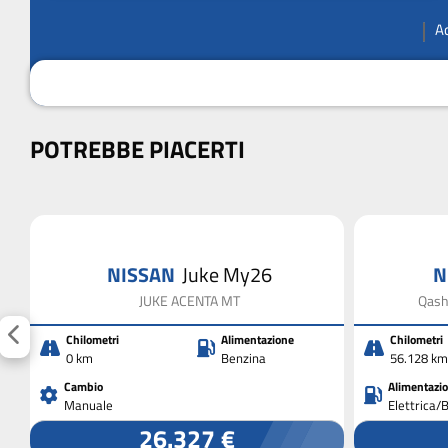
A
POTREBBE PIACERTI
NISSAN
Juke My26
N
JUKE ACENTA MT
Qash
Chilometri
Alimentazione
Chilometri
0 km
Benzina
56.128 km
Cambio
Alimentazi
Manuale
Elettrica/
26.327 €