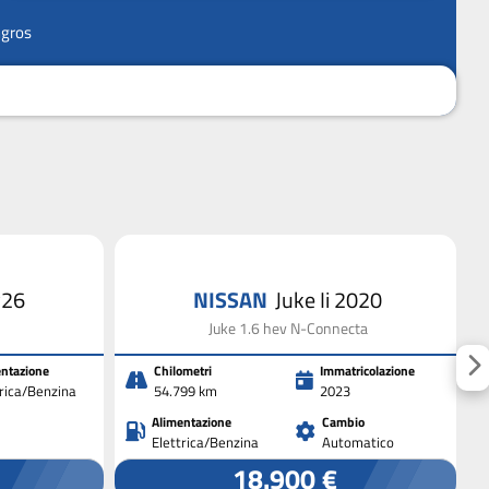
ngros
y26
NISSAN
Juke Ii 2020
Juke 1.6 hev N-Connecta
ntazione
Chilometri
Immatricolazione
trica/Benzina
54.799 km
2023
Alimentazione
Cambio
Elettrica/Benzina
Automatico
18.900 €