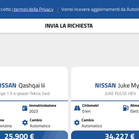
ccetto
i termini della Privacy
Vorrei ricevere aggiornamenti da Autoi
INVIA LA RICHIESTA
ISSAN
Qashqai Iii
NISSAN
Juke M
qai 1.5 e-power Tekna 2wd
JUKE PULSE HEV
Immatricolazione
Chilometri
Alime
2023
0 km
Elet
one
Cambio
Cambio
Benzina
Automatico
Automatico
25.900 €
34.227 €