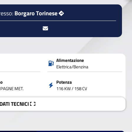
resso:
Borgaro Torinese
Alimentazione
Elettrica/Benzina
no
Potenza
PAGNE MET.
116 KW / 158 CV
 DATI
TECNICI