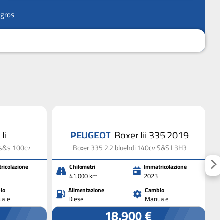
ngros
Ii
PEUGEOT
Boxer Iii 335 2019
 s&s 100cv
Boxer 335 2.2 bluehdi 140cv S&S L3H3
ricolazione
Chilometri
Immatricolazione
41.000 km
2023
io
Alimentazione
Cambio
ale
Diesel
Manuale
18.900 €