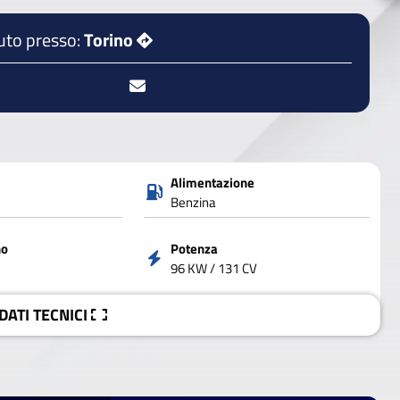
uto presso:
Torino
Alimentazione
Benzina
no
Potenza
96 KW / 131 CV
 DATI
TECNICI