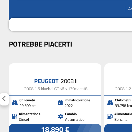
A
POTREBBE PIACERTI
PEUGEOT
2008 Ii
2008 1.5 bluehdi GT s&s 130cv eat8
2008 1.2 
Chilometri
Immatricolazione
Chilometri
29.509 km
2022
33.758 km
Alimentazione
Cambio
Alimentazi
Diesel
Automatico
Benzina
18.890 €