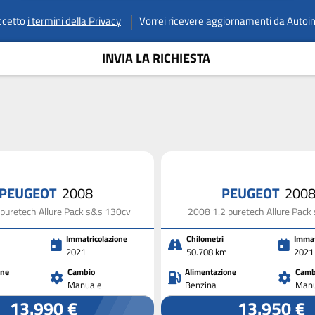
ccetto
i termini della Privacy
Vorrei ricevere aggiornamenti da Autoi
INVIA LA RICHIESTA
PEUGEOT
2008
PEUGEOT
2008 
puretech Allure Pack s&s 130cv
2008 1.2 puretech Allure Pack
Immatricolazione
Chilometri
Immat
2021
50.708 km
2021
one
Cambio
Alimentazione
Camb
Manuale
Benzina
Manu
13.990 €
13.950 €