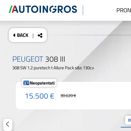
PRON
BACK
|
PEUGEOT
308 III
308 SW 1.2 puretech t Allure Pack s&s 130cv
Neopatentati
15.500 €
30.620 €
0