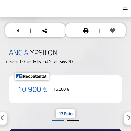
|
|
LANCIA
YPSILON
Ypsilon 1.0 firefly hybrid Silver s&s 70c
Neopatentati
10.900 €
16.200 €
17 Foto