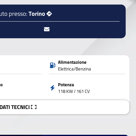
uto presso:
Torino
Alimentazione
Elettrica/Benzina
no
Potenza
118 KW / 161 CV
 DATI
TECNICI