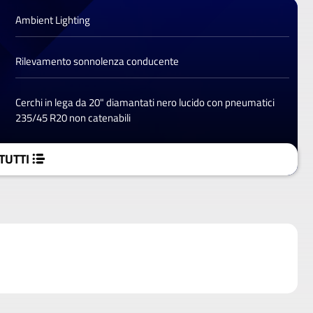
Ambient Lighting
Rilevamento sonnolenza conducente
Cerchi in lega da 20" diamantati nero lucido con pneumatici
235/45 R20 non catenabili
TUTTI