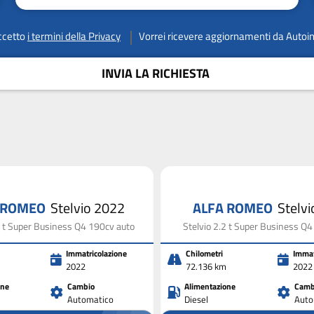
ccetto
i termini della Privacy
Vorrei ricevere aggiornamenti da Autoi
INVIA LA RICHIESTA
 ROMEO
Stelvio 2022
ALFA ROMEO
Stelv
2 t Super Business Q4 190cv auto
Stelvio 2.2 t Super Business Q
Immatricolazione
Chilometri
Immat
2022
72.136 km
2022
one
Cambio
Alimentazione
Camb
Automatico
Diesel
Auto