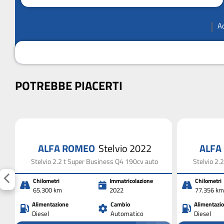
A
POTREBBE PIACERTI
ALFA ROMEO
Stelvio 2022
ALFA
Stelvio 2.2 t Super Business Q4 190cv auto
Stelvio 2.
Chilometri
Immatricolazione
Chilometri
65.300 km
2022
77.356 km
Alimentazione
Cambio
Alimentazi
Diesel
Automatico
Diesel