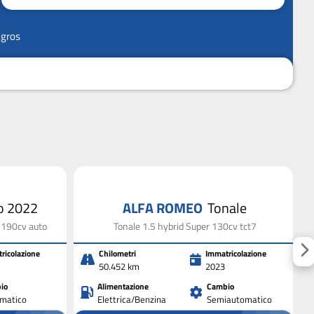
ngros
io 2022
ALFA ROMEO
Tonale
4 190cv auto
Tonale 1.5 hybrid Super 130cv tct7
ricolazione
Chilometri
Immatricolazione
50.452 km
2023
io
Alimentazione
Cambio
matico
Elettrica/Benzina
Semiautomatico