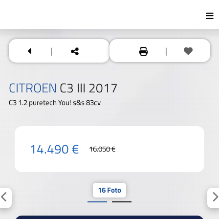
|
|
CITROEN
C3 III 2017
C3 1.2 puretech You! s&s 83cv
14.490 €
16.050 €
16 Foto