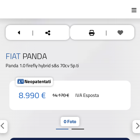
|
|
FIAT
PANDA
Panda 1.0 firefly hybrid s&s 70cv 5p.ti
Neopatentati
8.990 €
14.170 €
IVA Esposta
0 Foto