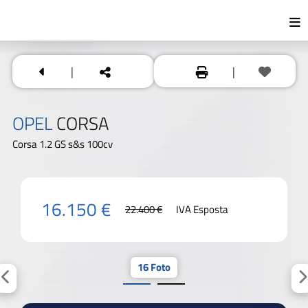
|
|
OPEL
CORSA
Corsa 1.2 GS s&s 100cv
16.150 €
22.400 €
IVA Esposta
16 Foto