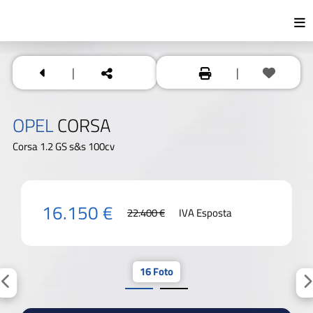
|
|
OPEL
CORSA
Corsa 1.2 GS s&s 100cv
16.150 €
22.400 €
IVA Esposta
16 Foto