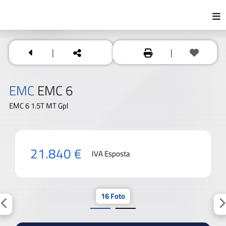
|
|
EMC
EMC 6
EMC 6 1.5T MT Gpl
21.840 €
IVA Esposta
16 Foto