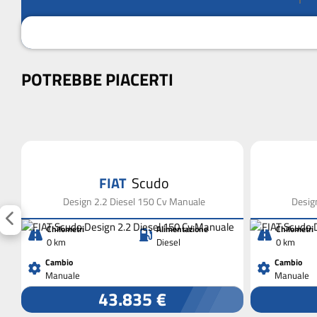
POTREBBE PIACERTI
FIAT
Scudo
Design 2.2 Diesel 150 Cv Manuale
Desig
Chilometri
Alimentazione
Chilometri
0 km
Diesel
0 km
Cambio
Cambio
Manuale
Manuale
43.835 €