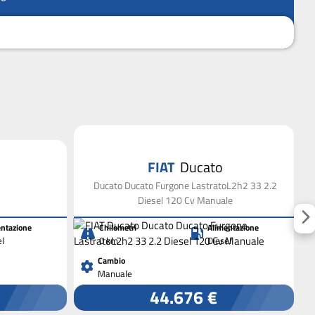
FIAT
Ducato
Ducato Ducato Furgone LastratoL2h2 33 2.2
Diesel 120 Cv Manuale
ntazione
Chilometri
Alimentazione
el
0 km
Diesel
Cambio
Manuale
44.676 €