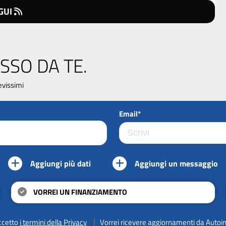
GUI
SSO DA TE.
evissimi
Email*
Aggiungi più dati
Aggiungi un messaggio
VORREI UN FINANZIAMENTO
ccetto
i termini della Privacy
Vorrei ricevere aggiornamenti da Autoi