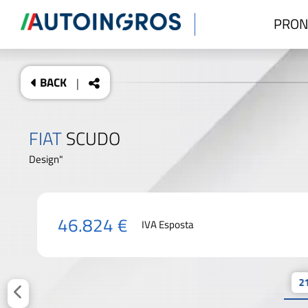
PRON
BACK
|
FIAT
SCUDO
Design"
46.824 €
IVA Esposta
21